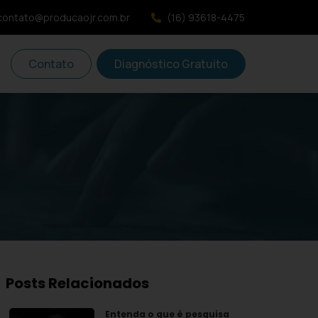
contato@producaojr.com.br
(16) 93618-4475
Contato
Diagnóstico Gratuito
Posts Relacionados
Entenda o que é pesquisa