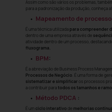
Assim como são vários os problemas, também
para a padronização da produção, conheça a
Mapeamento de processo
É uma técnica utilizada
para compreender de
dentro de uma empresa através de
sequênci
atividade dentro de um processo, destacan
fluxograma.
BPM
:
É a abreviação de Business Process Manage
Processos de Negócio
. É uma forma de ge
sistematizar e simplificar
os processos pro
a contribuir para
todos os tamanhos e ramo
Método PDCA
:
É um
ciclo interativo
de
melhorias contínu