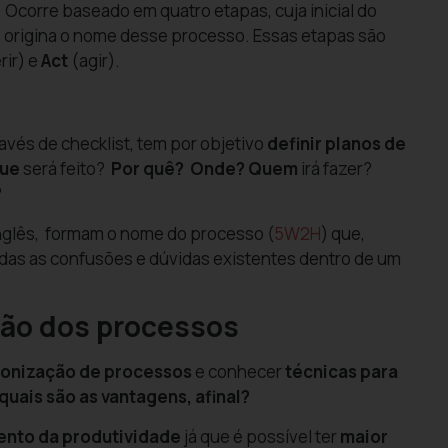
 Ocorre baseado em quatro etapas, cuja inicial do
origina o nome desse processo. Essas etapas são
rir) e
Act
(agir).
ravés de checklist, tem por objetivo
definir planos de
que
será feito?
Por quê?
Onde? Quem
irá fazer?
?
 inglês, formam o nome do processo (
5W2H
) que,
das as confusões e dúvidas existentes dentro de um
ão dos processos
dronização de processos
e conhecer
técnicas para
quais são as vantagens, afinal?
nto da produtividade
já que é possível ter
maior