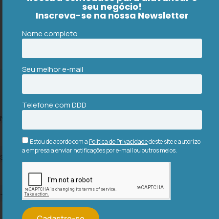
detalhado
Dinâmica de
seu negócio!
Inscreva-se na nossa Newsletter
Soluções necessárias e
desenvolvimento
seus impactos
Cases de
Nome completo
Orçamento
referência
Seu melhor e-mail
Solicite seu diagnóstico
Telefone com DDD
Nome completo
Estou de acordo com a
Política de Privacidade
deste site e autorizo
a empresa a enviar notificações por e-mail ou outros meios.
Seu melhor e-mail
Telefone com DDD
Cadastre-se