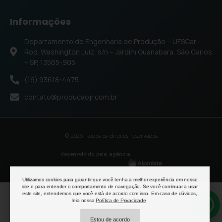
Informações
Departamento de Engenharia de Produção – UFSCar –
Rod. Washington Luiz, s/n – Jardim Guanabara, São Carlos
– SP, 13565-905
(16) 93618-4475
contato@producaojr.com.br
© 2026 | todos os direitos reservados
desenvolvido pela agência
Utilizamos cookies para garantir que você tenha a melhor experiência em nosso
site e para entender o comportamento de navegação. Se você continuar a usar
este site, entendemos que você está de acordo com isso. Em caso de dúvidas,
leia nossa
Política de Privacidade
.
Estou de acordo