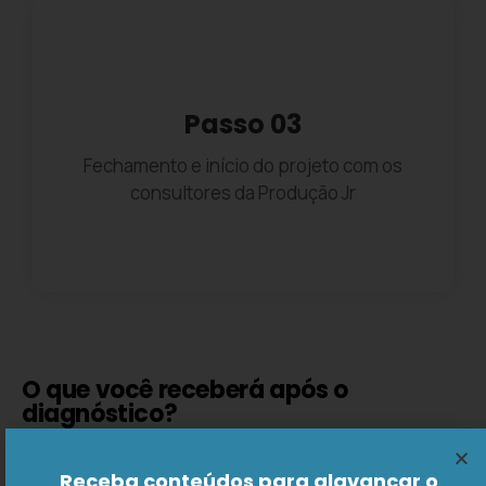
Passo 03
Fechamento e início do projeto com os
consultores da Produção Jr
O que você receberá após o
diagnóstico?
Escopo do projeto
Cronograma
Receba conteúdos para alavancar o