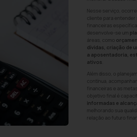
Nesse serviço, ocorre
cliente para entende
financeiras específi
desenvolve-se um
pl
áreas, como
orçamen
dívidas, criação de
a aposentadoria, es
ativos
.
Além disso, o planeja
contínua, acompanham
financeiras e as meta
objetivo final é capac
informadas e alcanç
melhorando sua qualid
relação ao futuro fina