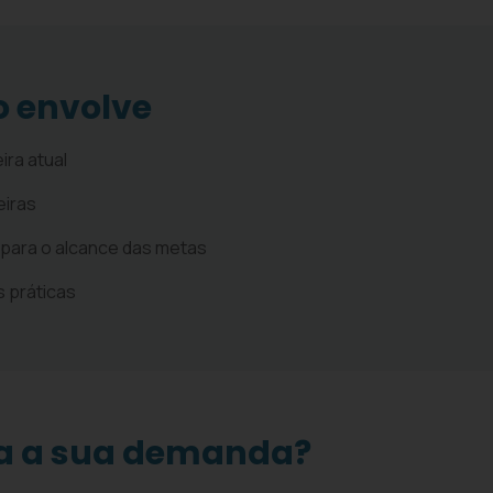
o envolve
ira atual
eiras
para o alcance das metas
 práticas
ra a sua demanda?