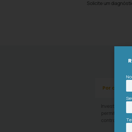
Solicite um diagnóst
R
No
Por que eu 
Se
Investir em um
permite tomar
Te
controle fina