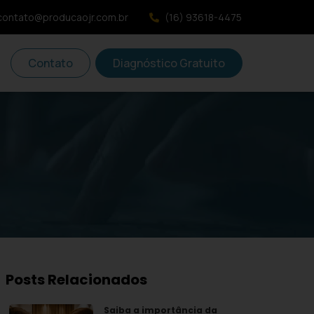
contato@producaojr.com.br
(16) 93618-4475
Contato
Diagnóstico Gratuito
Posts Relacionados
Saiba a importância da