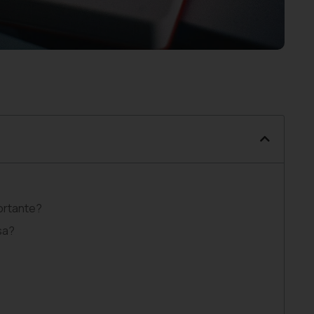
ortante?
sa?