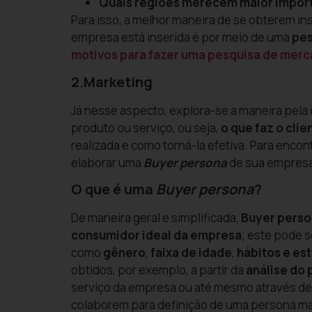
Quais regiões merecem maior import
Para isso, a melhor maneira de se obterem 
empresa está inserida é por meio de uma
pes
motivos para fazer uma pesquisa de merc
2.Marketing
Já nesse aspecto, explora-se a maneira pela 
produto ou serviço, ou seja,
o que faz o cli
realizada e como torná-la efetiva. Para encon
elaborar uma
Buyer persona
de sua empres
O que é uma
Buyer persona
?
De maneira geral e simplificada,
Buyer pers
consumidor ideal da empresa
; este pode s
como
gênero
,
faixa de idade
,
hábitos e
est
obtidos, por exemplo, a partir da
análise
do p
serviço da empresa ou até mesmo através d
colaborem para definição de uma persona mai