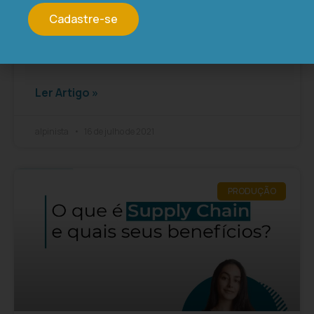
Logística 4.0: Entenda em 4
passos
Cadastre-se
Logística 4.0: entenda em 4 passos Com o advento
da
Ler Artigo »
alpinista
16 de julho de 2021
PRODUÇÃO