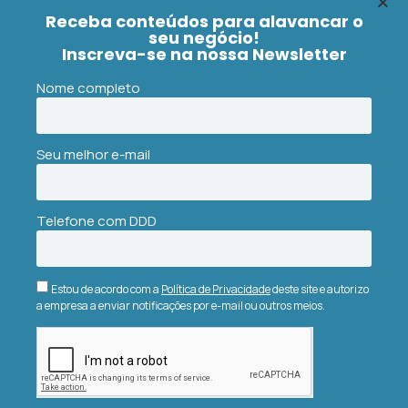
tecnológica e aplicações
Receba conteúdos para alavancar o
seu negócio!
Blockchain: a revolução tecnológica e suas
Inscreva-se na nossa Newsletter
aplicações O termo blockchain
Nome completo
Ler Artigo »
alpinista
30 de julho de 2021
Seu melhor e-mail
Telefone com DDD
TECNOLOGIA
Estou de acordo com a
Política de Privacidade
deste site e autorizo
a empresa a enviar notificações por e-mail ou outros meios.