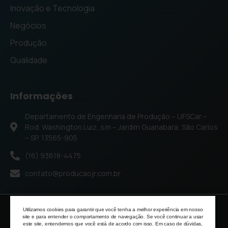
Inovação e Tecnologia
Negócios
Produção
Qualidade
Informações
Departamento de Engenharia de Produção – UFSCar –
Rod. Washington Luiz, s/n – Jardim Guanabara, São Carlos
– SP, 13565-905
(16) 93618-4475
contato@producaojr.com.br
Utilizamos cookies para garantir que você tenha a melhor experiência em nosso
© 2026 | todos os direitos reservados
site e para entender o comportamento de navegação. Se você continuar a usar
este site, entendemos que você está de acordo com isso. Em caso de dúvidas,