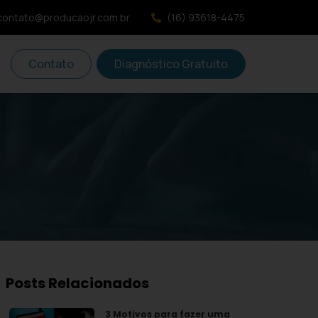
contato@producaojr.com.br
(16) 93618-4475
Contato
Diagnóstico Gratuito
Posts Relacionados
3 Motivos para fazer uma