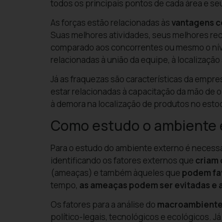
todos os principais pontos de cada área e s
As forças estão relacionadas às
vantagens c
Suas melhores atividades, seus melhores rec
comparado aos concorrentes ou mesmo o níve
relacionadas à união da equipe, à localizaçã
Já as fraquezas são características da empre
estar relacionadas à capacitação da mão de ob
à demora na localização de produtos no esto
Como estudo o ambiente 
Para o estudo do ambiente externo é necess
identificando os fatores externos que
criam 
(ameaças) e também àqueles que
podem fa
tempo,
as ameaças podem ser evitadas e 
Os fatores para a análise do
macroambient
político-legais, tecnológicos e ecológicos. J