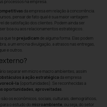
eus processos na empresa.
ompetitivas
da empresa em relação à concorrência.
ursos, pensar de fato qual é sua maior vantagem
l de satisfação dos clientes. Podem ainda ser
o ser boa ou aos relacionamentos estratégicos.
sa que te
prejudicam
de alguma forma. Elas podem
ra, a um erro na divulgação, a atrasos nas entregas,
que e outros.
externo?
ário separar em micro e macro ambientes, assim
obstáculos à ação estratégica
da empresa
vorecê-la
(oportunidades). Se reconhecidas a
as oportunidades, aproveitadas
.
e
são os econômicos, sociais, culturais, demográficos,
á para o estudo do
microambiente
, ou seja, do setor