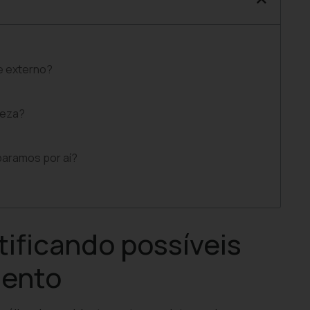
 e externo?
ueza?
paramos por aí?
tificando possíveis
mento