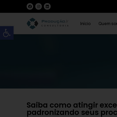
Início
Quem so
Open toolbar
Saiba como atingir exce
padronizando seus pro