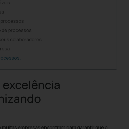
áveis
sa
e processos
o de processos
 seus colaboradores
presa
processos.
 excelência
nizando
e muitas empresas encontram para garantir que o