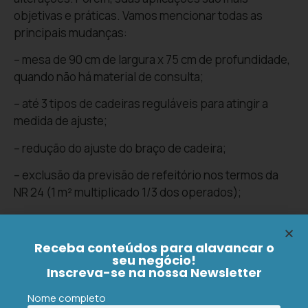
objetivas e práticas. Vamos mencionar todas as
principais mudanças:
– mesa de 90 cm de largura x 75 cm de profundidade,
quando não há material de consulta;
– até 3 tipos de cadeiras reguláveis para atingir a
medida de ajuste;
– redução do ajuste do braço de cadeira;
– exclusão da previsão de refeitório nos termos da
NR 24 (1 m² multiplicado 1/3 dos operados);
– exclusão da previsão de limite de ruído NIC de 55;
– exclusão do limite objetivo para fixação de metas,
Receba conteúdos para alavancar o
seu negócio!
mantendo somente quilo que já é aplicável em
Inscreva-se na nossa Newsletter
função da NR 17 (já vigente);
Nome completo
– exclusão da vedação ao monitoramento eletrônico,