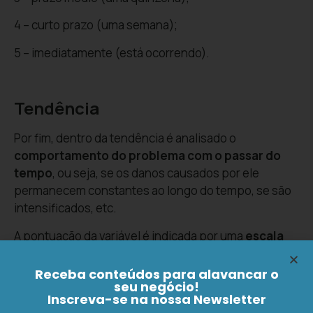
4 – curto prazo (uma semana);
5 – imediatamente (está ocorrendo).
Tendência
Por fim, dentro da tendência é analisado o
comportamento do problema com o passar do
tempo
, ou seja, se os danos causados por ele
permanecem constantes ao longo do tempo, se são
intensificados, etc.
A pontuação da variável é indicada por uma
escala
de 1 a 5
, sendo que o
número 1 denota um dano
que desaparece com o tempo
, e o 5 um dano que
Receba conteúdos para alavancar o
seu negócio!
piora muito com o tempo. Dessa forma, temos:
Inscreva-se na nossa Newsletter