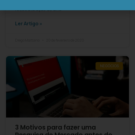
Importância do plano de negócios para a
reestruturação de uma
Ler Artigo »
Diego Mattano
20 de fevereiro de 2020
NEGÓCIOS
3 Motivos para fazer uma
Pesquisa de Mercado antes do