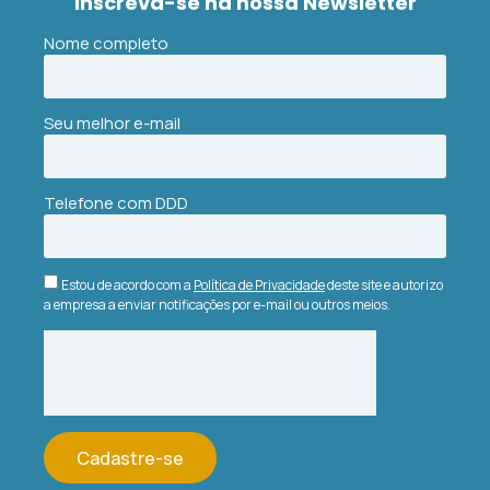
Inscreva-se na nossa Newsletter
Ler Artigo »
Nome completo
alpinista
8 de fevereiro de 2021
Seu melhor e-mail
NEGÓCIOS
Telefone com DDD
Estou de acordo com a
Política de Privacidade
deste site e autorizo
a empresa a enviar notificações por e-mail ou outros meios.
A importância do Plano de
Negócios para a reestruturação
Cadastre-se
de uma empresa