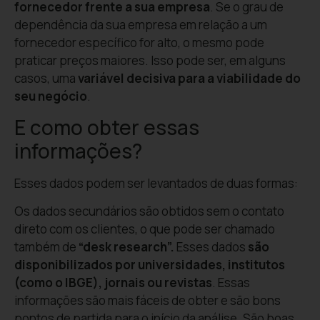
fornecedor frente a sua empresa
. Se o grau de
dependência da sua empresa em relação a um
fornecedor específico for alto, o mesmo pode
praticar preços maiores. Isso pode ser, em alguns
casos, uma
variável decisiva para a viabilidade do
seu negócio
.
E como obter essas
informações?
Esses dados podem ser levantados de duas formas:
Os dados secundários são obtidos sem o contato
direto com os clientes, o que pode ser chamado
também de
“desk research”.
Esses dados
são
disponibilizados por universidades, institutos
(como o IBGE), jornais ou revistas
. Essas
informações são mais fáceis de obter e são bons
pontos de partida para o início da análise. São boas