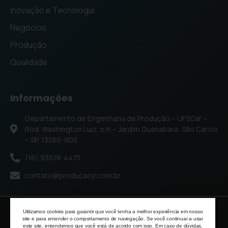
Inovação e Tecnologia
Negócios
Produção
Qualidade
Informações
Departamento de Engenharia de Produção – UFSCar –
Rod. Washington Luiz, s/n – Jardim Guanabara, São Carlos
– SP, 13565-905
(16) 93618-4475
contato@producaojr.com.br
Utilizamos cookies para garantir que você tenha a melhor experiência em nosso
© 2026 | todos os direitos reservados
site e para entender o comportamento de navegação. Se você continuar a usar
este site, entendemos que você está de acordo com isso. Em caso de dúvidas,