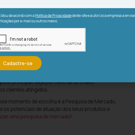
gir a independência, e também a
ideia já foi testada
Estou de acordo com a
Política de Privacidade
deste site e autorizo a empresa a envia
ificações por e-mail ou outros meios.
acterizada por ter um
investimento menor
, já que há
 e
base da empresa principal (Know-how)
.
a spin-off?
o
Cadastre-se
-off, é escolher um produto ou serviço ofertado, que
cio principal, seja por meio de um maior
 clientes atingidos.
esse momento de escolha é a Pesquisa de Mercado,
es os potenciais de atuação dos seus produtos e
fazer uma pesquisa de mercado
!