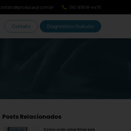
contato@producaojr.com.br
(16) 93618-4475
Contato
Diagnóstico Gratuito
Posts Relacionados
Como criar uma Empresa