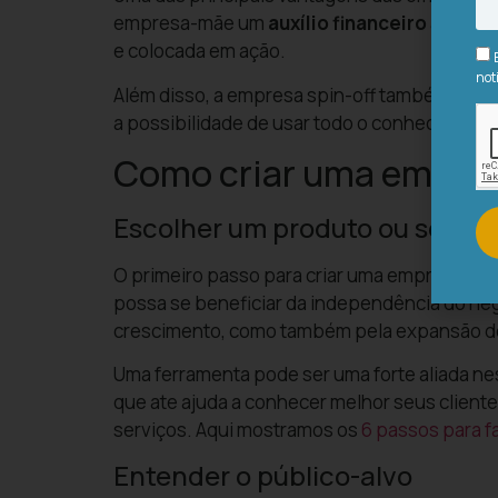
empresa-mãe um
auxílio financeiro
até atin
e colocada em ação.
not
Além disso, a empresa spin-off também é car
a possibilidade de usar todo o conhecimento
Como criar uma empres
Escolher um produto ou serviç
O primeiro passo para criar uma empresa spin
possa se beneficiar da independência do negó
crescimento, como também pela expansão dos
Uma ferramenta pode ser uma forte aliada n
que ate ajuda a conhecer melhor seus client
serviços. Aqui mostramos os
6 passos para 
Entender o público-alvo